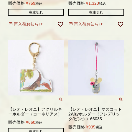
販売価格
¥
759
販売価格
¥
1,320
税込
税込
在庫切れ
在庫切れ
再入荷お知らせ
再入荷お知らせ
【レオ・レオニ】アクリルキ
【レオ・レオニ】マスコット
ーホルダー（コーネリアス）
2Wayホルダー（フレデリッ
ク/ピンク）66035
販売価格
¥
660
税込
販売価格
¥
935
税込
在庫切れ