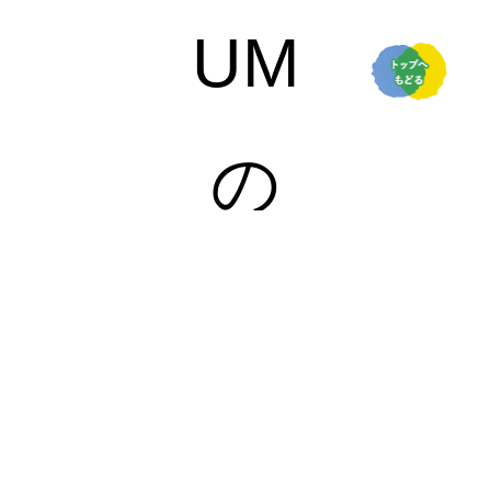
UM
の
限
定