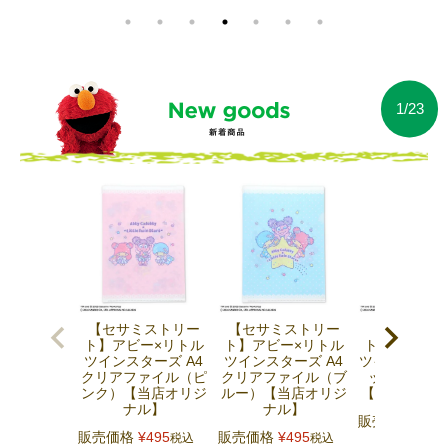
1/23
【セサミストリー
【セサミストリー
【セサミス
ト】アビー×リトル
ト】アビー×リトル
ト】アビー×
ツインスターズ A4
ツインスターズ A4
ツインスター
クリアファイル（ピ
クリアファイル（ブ
ッカー（ピ
ンク）【当店オリジ
ルー）【当店オリジ
【当店オリジ
ナル】
ナル】
販売価格
¥
38
販売価格
¥
495
販売価格
¥
495
税込
税込