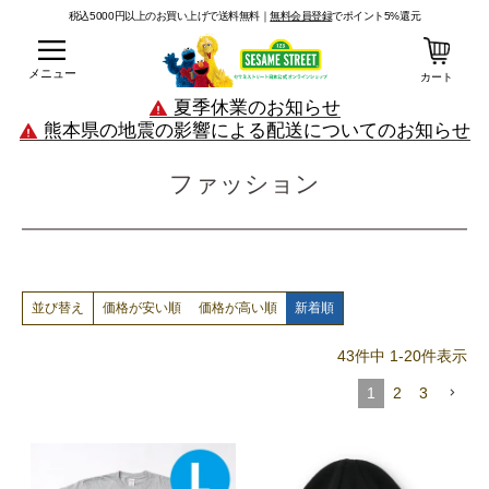
税込5000円以上のお買い上げで送料無料｜
無料会員登録
でポイント5%還元
メニュー
カート
夏季休業のお知らせ
熊本県の地震の影響による配送についてのお知らせ
ファッション
価格が安い順
価格が高い順
新着順
並び替え
43
件中
1
-
20
件表示
1
2
3