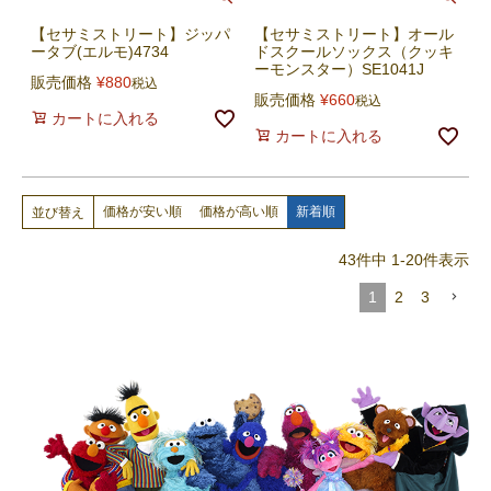
【セサミストリート】ジッパ
【セサミストリート】オール
ータブ(エルモ)4734
ドスクールソックス（クッキ
ーモンスター）SE1041J
販売価格
¥
880
税込
販売価格
¥
660
税込
カートに入れる
カートに入れる
価格が安い順
価格が高い順
新着順
並び替え
43
件中
1
-
20
件表示
1
2
3