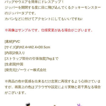
バッグやウエアを簡単にドレスアップ！
ジッパーを開閉する度に目に飛び込んでくるクッキーモンスター
のジッパータブです。
カバンなどに付けてアクセントにしてもいいですね♪
※画像はサンプルです。仕様変更がある場合がございます。
[素材]PVC
[サイズ]約H2.4×W2.4×D0.5cm
[内容]2個入り
[ストラップ部分の引張強度]7kgまで
[生産国]中国
[発売元]ゾーウィー株式会社
※商品の色や質感を出来るだけ忠実に再現するよう心掛けていま
すが、画面上の色はブラウザや設定により実物と若干異なる場合
がございます。