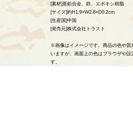
[素材]亜鉛合金、鉄、エポキシ樹脂
[サイズ]約H1.9×W2.8×D0.2cm
[生産国]中国
[発売元]株式会社トラスト
※画像はイメージです。商品の色や質
いますが、画面上の色はブラウザや設
す。