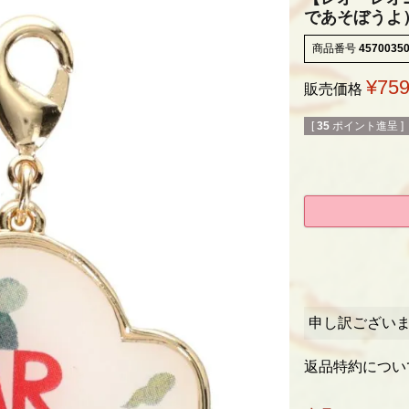
であそぼうよ）N
商品番号
4570035
¥
75
販売価格
[
35
ポイント進呈 ]
申し訳ござい
返品特約につい