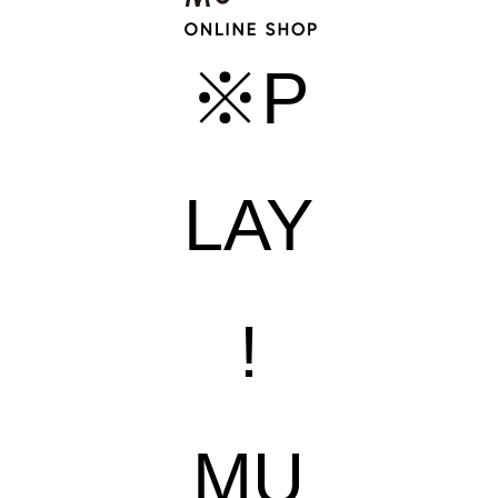
※P
LAY
!
MU