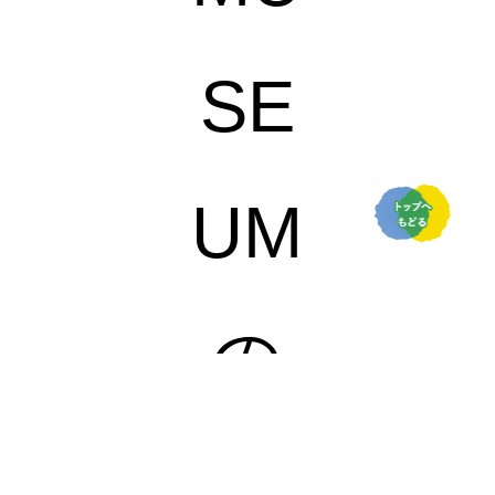
SE
UM
の
限