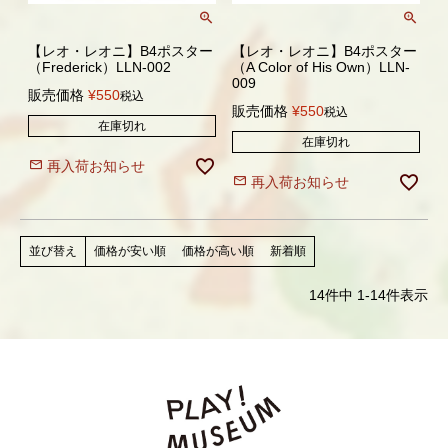
【レオ・レオニ】B4ポスター
【レオ・レオニ】B4ポスター
（Frederick）LLN-002
（A Color of His Own）LLN-
009
販売価格
¥
550
税込
販売価格
¥
550
税込
在庫切れ
在庫切れ
再入荷お知らせ
再入荷お知らせ
価格が安い順
価格が高い順
新着順
並び替え
14
件中
1
-
14
件表示