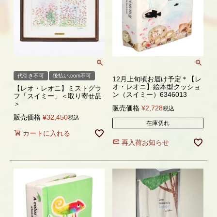
代引き不可
後払い.com不可
12月上旬頃お届け予定＊【レ
オ・レオニ】絵本型クッショ
【レオ・レオニ】ミストグラ
ン（スイミー）6346013
フ「スイミー」＜取り寄せ品
＞
販売価格
¥
2,728
税込
販売価格
¥
32,450
税込
在庫切れ
カートに入れる
再入荷お知らせ