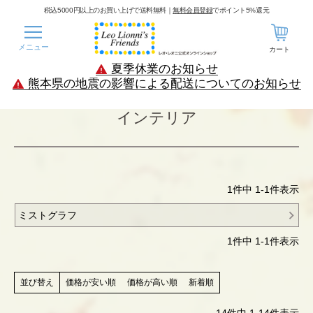
税込5000円以上のお買い上げで送料無料｜
無料会員登録
でポイント5%還元
メニュー
カート
夏季休業のお知らせ
熊本県の地震の影響による配送についてのお知らせ
インテリア
1
件中
1
-
1
件表示
ミストグラフ
1
件中
1
-
1
件表示
価格が安い順
価格が高い順
新着順
並び替え
14
件中
1
-
14
件表示