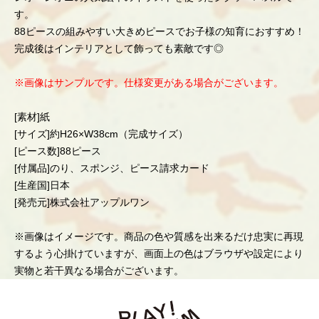
す。
88ピースの組みやすい大きめピースでお子様の知育におすすめ！
完成後はインテリアとして飾っても素敵です◎
※画像はサンプルです。仕様変更がある場合がございます。
[素材]紙
[サイズ]約H26×W38cm（完成サイズ）
[ピース数]88ピース
[付属品]のり、スポンジ、ピース請求カード
[生産国]日本
[発売元]株式会社アップルワン
※画像はイメージです。商品の色や質感を出来るだけ忠実に再現
するよう心掛けていますが、画面上の色はブラウザや設定により
実物と若干異なる場合がございます。