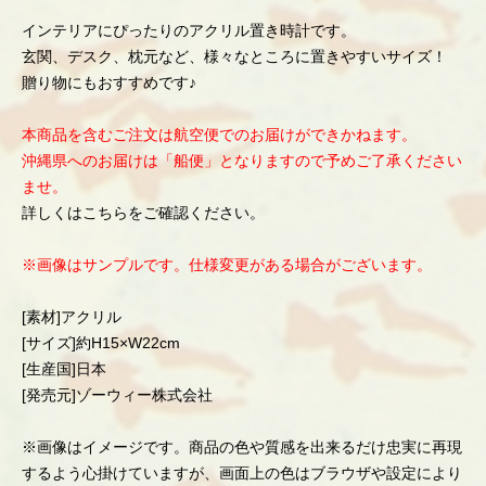
インテリアにぴったりのアクリル置き時計です。
玄関、デスク、枕元など、様々なところに置きやすいサイズ！
贈り物にもおすすめです♪
本商品を含むご注文は航空便でのお届けができかねます。
沖縄県へのお届けは「船便」となりますので予めご了承ください
ませ。
詳しくはこちらをご確認ください。
※画像はサンプルです。仕様変更がある場合がございます。
[素材]アクリル
[サイズ]約H15×W22cm
[生産国]日本
[発売元]ゾーウィー株式会社
※画像はイメージです。商品の色や質感を出来るだけ忠実に再現
するよう心掛けていますが、画面上の色はブラウザや設定により