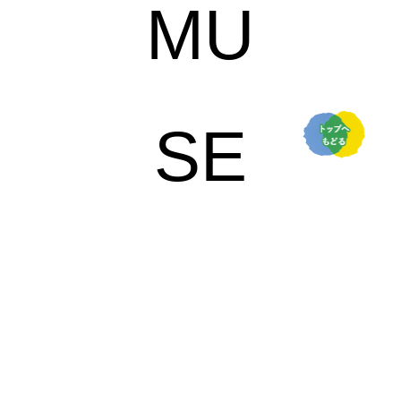
MU
SE
UM
の