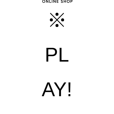
※
PL
AY!