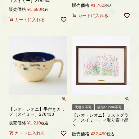
（スイミー）278234
販売価格
¥
1,760
税込
販売価格
¥
1,650
税込
カートに入れる
カートに入れる
代引き不可
後払い.com不可
【レオ・レオニ】手付きカッ
プ（スイミー）278433
【レオ・レオニ】ミストグラ
フ「スイミー」＜取り寄せ品
販売価格
¥
1,210
税込
＞
カートに入れる
販売価格
¥
32,450
税込