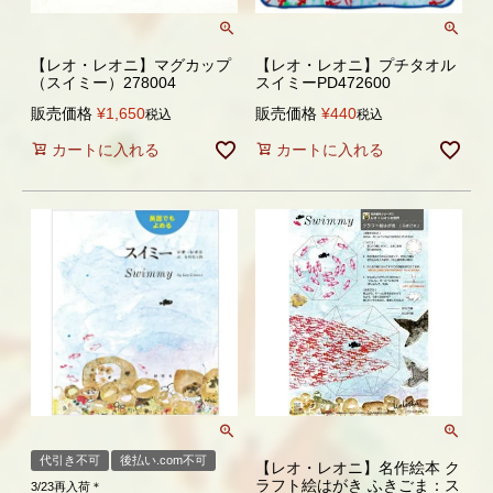
【レオ・レオニ】マグカップ
【レオ・レオニ】プチタオル
（スイミー）278004
スイミーPD472600
販売価格
¥
1,650
販売価格
¥
440
税込
税込
カートに入れる
カートに入れる
代引き不可
後払い.com不可
【レオ・レオニ】名作絵本 ク
ラフト絵はがき ふきごま：ス
3/23再入荷＊