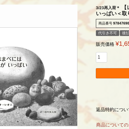
【
3/23再入荷＊
いっぱい＜取
商品番号
9784769
代引き不可
後払
¥
1,6
販売価格
返品特約につい
商品についての