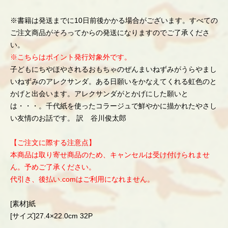
※書籍は発送までに10日前後かかる場合がございます。すべての
ご注文商品がそろってからの発送になりますのでご了承くださ
い。
※こちらはポイント発行対象外です。
子どもにちやほやされるおもちゃのぜんまいねずみがうらやまし
いねずみのアレクサンダ。ある日願いをかなえてくれる虹色のと
かげと出会います。アレクサンダがとかげにした願いと
は・・・。千代紙を使ったコラージュで鮮やかに描かれたやさし
い友情のお話です。 訳 谷川俊太郎
【ご注文に際する注意点】
本商品は取り寄せ商品のため、キャンセルは受け付けられませ
ん。予めご了承ください。
代引き、後払い.comはご利用になれません。
[素材]紙
[サイズ]27.4×22.0cm 32P