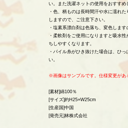
い。また洗濯ネットの使用をおすすめ
・色、柄ものは長時間汗や水に濡れた
しますので、ご注意下さい。
・塩素系漂白剤は色落ち、変色します
・柔軟剤をご使用になりますと吸水性
ちしやすくなります。
・パイル糸がひき抜けた場合は、ひっ
い。
※画像はサンプルです。仕様変更があ
[素材]綿100％
[サイズ]約H25×W25cm
[生産国]中国
[発売元]林株式会社