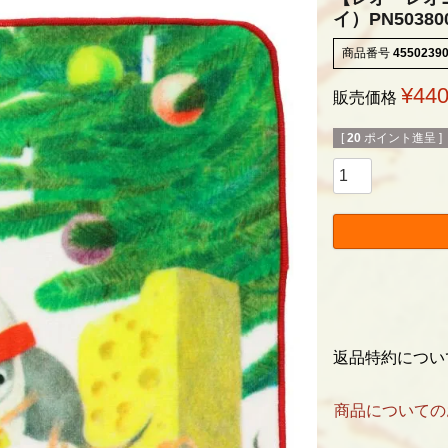
イ）PN50380
商品番号
4550239
¥
44
販売価格
[
20
ポイント進呈 ]
返品特約につい
商品についての