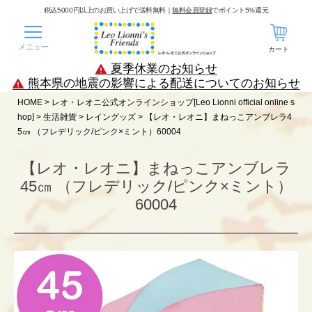
税込5000円以上のお買い上げで送料無料｜
無料会員登録
でポイント5%還元
メニュー
カート
夏季休業のお知らせ
熊本県の地震の影響による配送についてのお知らせ
HOME
レオ・レオニ公式オンラインショップ[Leo Lionni official online s
hop]
生活雑貨
レイングッズ
【レオ・レオニ】まねっこアンブレラ4
5㎝ （フレデリック/ピンク×ミント）60004
【レオ・レオニ】まねっこアンブレラ
45㎝ （フレデリック/ピンク×ミント）
60004