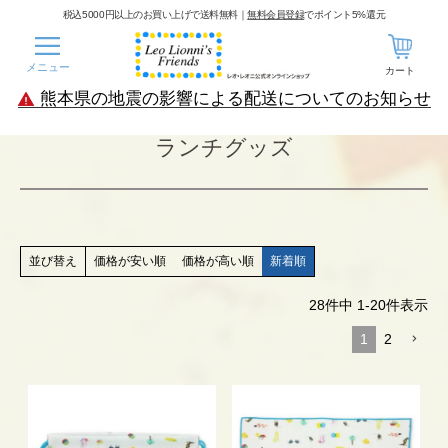
税込5000円以上のお買い上げで送料無料｜
無料会員登録
でポイント5%還元
メニュー
カート
熊本県の地震の影響による配送についてのお知らせ
ランチグッズ
価格が安い順
価格が高い順
新着順
並び替え
28
件中
1
-
20
件表示
1
2