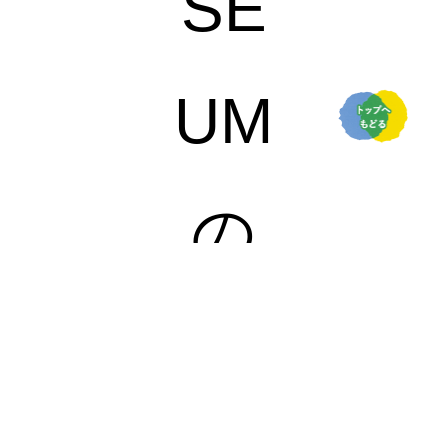
SE
UM
の
限