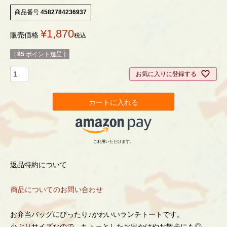
商品番号
4582784236937
¥
1,870
販売価格
税込
[
85
ポイント進呈 ]
お気に入りに登録する
カートに入れる
ご利用いただけます。
返品特約について
商品についてのお問い合わせ
お弁当バッグにぴったり♪かわいいランチトートです。
小ぶりサイズなので、ちょっとしたお出かけやお散歩にも◎