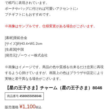
で精巧に表現されています。
ポーチやバッグに付ければ可愛いアクセントに♪
プチギフトにもおすすめです。
※画像はサンプルです。仕様変更がある場合がございます。
[素材]亜鉛合金
[サイズ]約H3.4×W1.2cm
[生産国]中国
[発売元]ゾーウィー株式会社
※画像はイメージです。商品の色や質感を出来るだけ忠実に再現
するよう心掛けていますが、画面上の色はブラウザや設定により
実物と若干異なる場合がございます。
【星の王子さま】チャーム（星の王子さま）8046
商品番号
4580655058046
¥
1,100
販売価格
税込