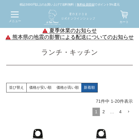
税込5000円以上のお買い上げで送料無料｜
無料会員登録
でポイント5%還元
メニュー
カート
夏季休業のお知らせ
熊本県の地震の影響による配送についてのお知らせ
ランチ・キッチン
価格が安い順
価格が高い順
新着順
並び替え
71
件中
1
-
20
件表示
1
2
…
4