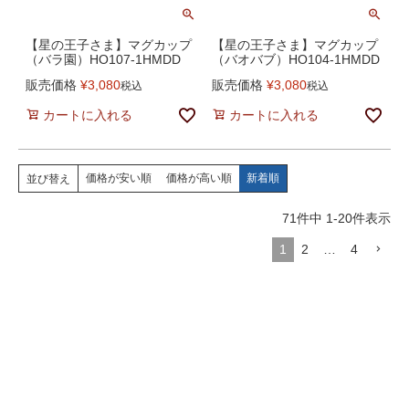
【星の王子さま】マグカップ
【星の王子さま】マグカップ
（バラ園）HO107-1HMDD
（バオバブ）HO104-1HMDD
販売価格
¥
3,080
販売価格
¥
3,080
税込
税込
カートに入れる
カートに入れる
価格が安い順
価格が高い順
新着順
並び替え
71
件中
1
-
20
件表示
1
2
…
4