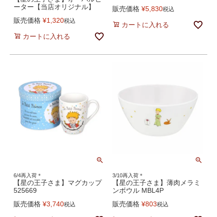
ーター【当店オリジナル】
販売価格
¥
5,830
税込
販売価格
¥
1,320
税込
カートに入れる
カートに入れる
6/4再入荷＊
3/10再入荷＊
【星の王子さま】マグカップ
【星の王子さま】薄肉メラミ
525669
ンボウル MBL4P
販売価格
¥
3,740
販売価格
¥
803
税込
税込