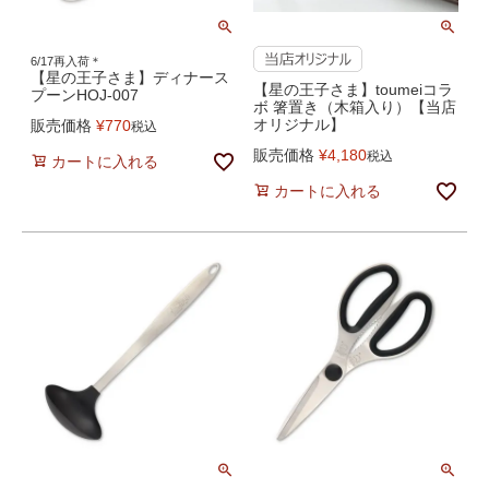
6/17再入荷＊
【星の王子さま】ディナース
【星の王子さま】toumeiコラ
プーンHOJ-007
ボ 箸置き（木箱入り）【当店
オリジナル】
販売価格
¥
770
税込
販売価格
¥
4,180
税込
カートに入れる
カートに入れる