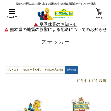
税込5000円以上のお買い上げで送料無料｜
無料会員登録
でポイント5%還元
メニュー
カート
夏季休業のお知らせ
熊本県の地震の影響による配送についてのお知らせ
ステッカー
価格が安い順
価格が高い順
新着順
並び替え
19
件中
1
-
19
件表示