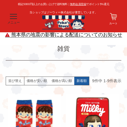
税込5000円以上のお買い上げで送料無料｜
無料会員登録
でポイント5%還元
当ショップはゾーウィー株式会社が運営しています。
メニュー
カート
熊本県の地震の影響による配送についてのお知らせ
雑貨
9
件中
1
-
9
件表示
価格が安い順
価格が高い順
新着順
並び替え