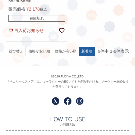
5529086MK
販売価格
¥
2,178
税込
在庫切れ
再入荷お知らせ
9
件中
1
-
9
件表示
価格が安い順
価格が高い順
新着順
並び替え
©2026 FUJIYA CO.,LTD.
「ペコちゃんストア」は、キャラクターのECサイトを多数手がける、ゾーウィー株式会社
が運営しております。
ご利用方法