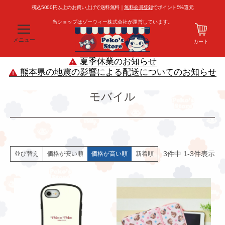
税込5000円以上のお買い上げで送料無料｜
無料会員登録
でポイント5%還元
当ショップはゾーウィー株式会社が運営しています。
メニュー
カート
夏季休業のお知らせ
熊本県の地震の影響による配送についてのお知らせ
モバイル
3
件中
1
-
3
件表示
価格が安い順
価格が高い順
新着順
並び替え