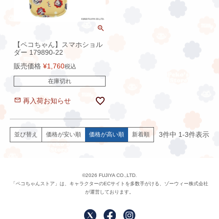
【ペコちゃん】スマホショル
ダー 179890-22
販売価格
¥
1,760
税込
在庫切れ
再入荷お知らせ
3
件中
1
-
3
件表示
価格が安い順
価格が高い順
新着順
並び替え
©2026 FUJIYA CO.,LTD.
「ペコちゃんストア」は、キャラクターのECサイトを多数手がける、ゾーウィー株式会社
が運営しております。