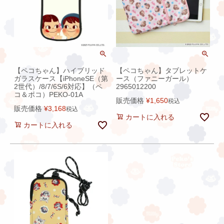
【ペコちゃん】ハイブリッド
【ペコちゃん】タブレットケ
ガラスケース【iPhoneSE（第
ース（ファニーガール）
2世代）/8/7/6S/6対応】（ペ
2965012200
コ＆ポコ）PEKO-01A
販売価格
¥
1,650
税込
販売価格
¥
3,168
税込
カートに入れる
カートに入れる