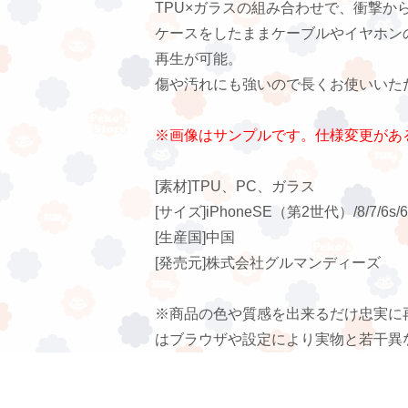
TPU×ガラスの組み合わせで、衝撃か
ケースをしたままケーブルやイヤホン
再生が可能。
傷や汚れにも強いので長くお使いいた
※画像はサンプルです。仕様変更があ
[素材]TPU、PC、ガラス
[サイズ]iPhoneSE（第2世代）/8/7/6
[生産国]中国
[発売元]株式会社グルマンディーズ
※商品の色や質感を出来るだけ忠実に
はブラウザや設定により実物と若干異