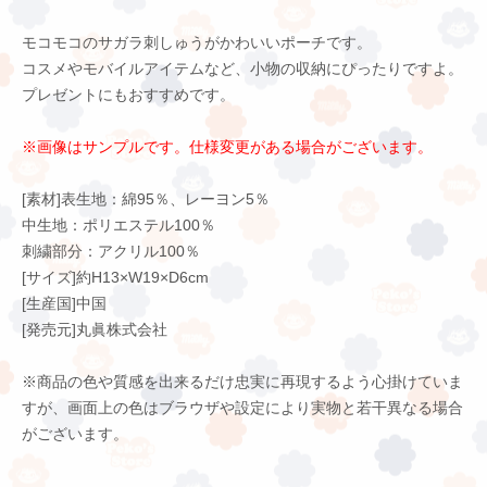
モコモコのサガラ刺しゅうがかわいいポーチです。
コスメやモバイルアイテムなど、小物の収納にぴったりですよ。
プレゼントにもおすすめです。
※画像はサンプルです。仕様変更がある場合がございます。
[素材]表生地：綿95％、レーヨン5％
中生地：ポリエステル100％
刺繍部分：アクリル100％
[サイズ]約H13×W19×D6cm
[生産国]中国
[発売元]丸眞株式会社
※商品の色や質感を出来るだけ忠実に再現するよう心掛けていま
すが、画面上の色はブラウザや設定により実物と若干異なる場合
がございます。