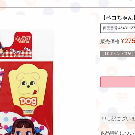
【ペコちゃん】
商品番号
4543112
¥
27
販売価格
[
13
ポイント進呈 ]
申し訳ござい
返品特約につい