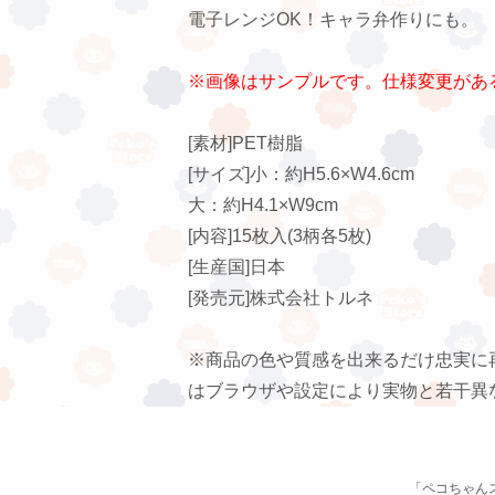
電子レンジOK！キャラ弁作りにも。
※画像はサンプルです。仕様変更があ
[素材]PET樹脂
[サイズ]小：約H5.6×W4.6cm
大：約H4.1×W9cm
[内容]15枚入(3柄各5枚)
[生産国]日本
[発売元]株式会社トルネ
※商品の色や質感を出来るだけ忠実に
はブラウザや設定により実物と若干異
「ペコちゃん