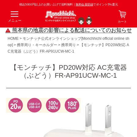
税込5000円以上のお買い上げで送料無料｜
無料会員登録
でポイント5%還元
メニュー
カート
熊本県の地震の影響による配送についてのお知らせ
HOME
モンチッチ公式オンラインショップ[Monchhichi official online sh
op]
携帯周り・キーホルダー
携帯周り
【モンチッチ】PD20W対応 A
C充電器（ぶどう）FR-AP91UCW-MC-1
【モンチッチ】PD20W対応 AC充電器
（ぶどう）FR-AP91UCW-MC-1