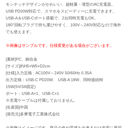
モンチッチデザインがかわいい、超軽量・薄型のAC充電器。
USB PD20W対応で、スマホをスピーディーに充電できます。
USB-A＆USB-Cポート搭載で、2台同時充電もOK。
180°回転プラグで持ち運びやすく、100V～240V対応なので海外
でも使えます。
※画像はサンプルです。仕様変更がある場合がございます。
[素材]PC、銅合金
[サイズ]約H5×W5×D2cm
[仕様]入力定格 : AC100V～240V 50/60Hz 0.35A
出力定格：USB-C PD20W、 USB-A 18W、同時接続時
15W(5V/3A固定)
ポート：USB-A×1、USB-C×1
※充電ケーブルは付属しておりません。
[生産国]中国
[発売元]多摩電子工業株式会社
※画像はイメージです。商品の色や質感を出来るだけ忠実に再現