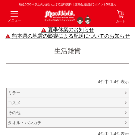
税込5000円以上のお買い上げで送料無料｜
無料会員登録
でポイント5%還元
メニュー
カート
夏季休業のお知らせ
熊本県の地震の影響による配送についてのお知らせ
生活雑貨
4
件中
1
-
4
件表示
ミラー
コスメ
その他
タオル・ハンカチ
4
件中
1
-
4
件表示