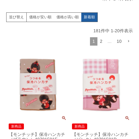
価格が安い順
価格が高い順
新着順
並び替え
181
件中
1
-
20
件表示
1
2
…
10
新商品
新商品
【モンチッチ】保冷ハンカチ
【モンチッチ】保冷ハンカチ