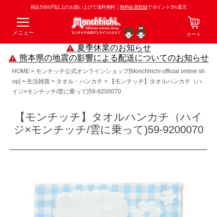
税込5000円以上のお買い上げで送料無料｜
無料会員登録
でポイント5%還元
メニュー
カート
夏季休業のお知らせ
熊本県の地震の影響による配送についてのお知らせ
HOME
モンチッチ公式オンラインショップ[Monchhichi official online sh
op]
生活雑貨
タオル・ハンカチ
【モンチッチ】タオルハンカチ（ハ
イジ×モンチッチ/雲に乗って)59-9200070
【モンチッチ】タオルハンカチ（ハイ
ジ×モンチッチ/雲に乗って)59-9200070