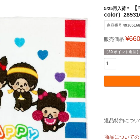
【
5/25再入荷＊
color）28531
商品番号
4936516
¥
66
販売価格
[
30
ポイント進呈 ]
返品特約につい
商品についての