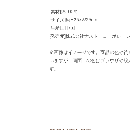
[素材]綿100％
[サイズ]約H25×W25cm
[生産国]中国
[発売元]株式会社ナストーコーポレー
※画像はイメージです。商品の色や質
いますが、画面上の色はブラウザや設
す。