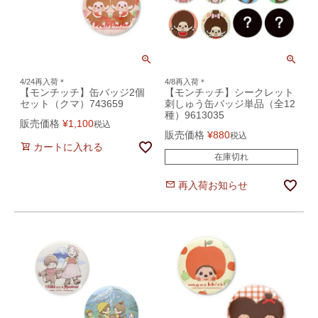
4/24再入荷＊
4/8再入荷＊
【モンチッチ】缶バッジ2個
【モンチッチ】シークレット
セット（クマ）743659
刺しゅう缶バッジ単品（全12
種）9613035
販売価格
¥
1,100
税込
販売価格
¥
880
税込
カートに入れる
在庫切れ
再入荷お知らせ