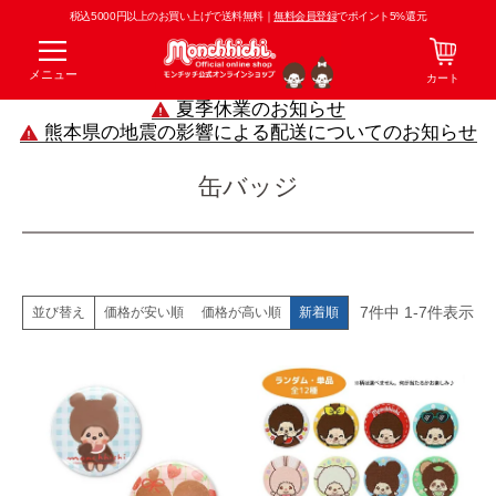
税込5000円以上のお買い上げで送料無料｜
無料会員登録
でポイント5%還元
メニュー
カート
夏季休業のお知らせ
熊本県の地震の影響による配送についてのお知らせ
缶バッジ
7
件中
1
-
7
件表示
価格が安い順
価格が高い順
新着順
並び替え