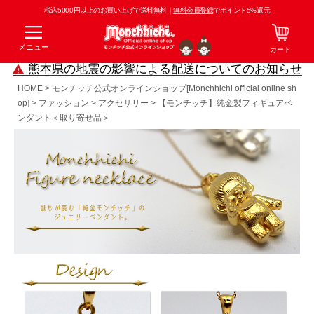
税込5000円以上のお買い上げで送料無料｜
無料会員登録
でポイント5%還元
メニュー
カート
熊本県の地震の影響による配送についてのお知らせ
HOME
モンチッチ公式オンラインショップ[Monchhichi official online sh
op]
ファッション
アクセサリー
【モンチッチ】純金製フィギュアペ
ンダント＜取り寄せ品＞