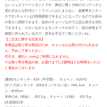
ないジュエリーペンダントです。胸元に輝く大粒のモンチッチに
思わずみんな釘付け！！ファンにはたまらない、超豪華モンチッ
チです♪チェーンは2段階調節できるようになっているのでお好み
の長さに調節できます。短めのチェーンなので上品な首元を演出
できますよ。小さいながらもモンチッチのボディ、顔の表情まで
緻密に作られているので、是非お手元でご覧くださいね。
【ご注文に際する注意点】
本商品は取り寄せ商品のため、キャンセルは受け付けられませ
ん。予めご了承ください。
代引き、後払い.comはご利用になれません。
※お取り寄せ商品の為、お届けまでに2週間ほどお時間をいただ
く場合がございます。
[素材]モンチッチ：K24（中空製） チェーン：K18YG
[サイズ]モンチッチ：約H2.6（バチカン込）×W1.4cm チェー
ン：約45cm
本体のみ（純金）：約2.5ｇ、チェーン（18金）：約1.5ｇ
[生産国]日本