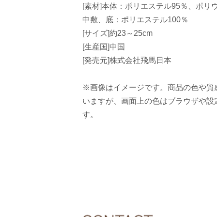
[素材]本体：ポリエステル95％、ポリ
中敷、底：ポリエステル100％
[サイズ]約23～25cm
[生産国]中国
[発売元]株式会社飛馬日本
※画像はイメージです。商品の色や質
いますが、画面上の色はブラウザや設
す。