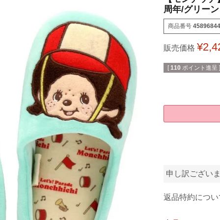
周年/グリーン）
商品番号
4589684
¥
2,4
販売価格
[
110
ポイント進呈 
申し訳ござい
返品特約につい