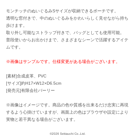
モンチッチのぬいぐるみSサイズが収納できるポーチです。
透明な窓付きで、中のぬいぐるみをかわいらしく見せながら持ち
歩けます。
取り外し可能なストラップ付きで、バッグとしても使用可能。
普段使いからお出かけまで、さまざまなシーンで活躍するアイテ
ムです。
※画像はサンプルです。仕様変更がある場合がございます。
[素材]合成皮革、PVC
[サイズ]約H17×W12×D6.5cm
[発売元]有限会社バーリー
※画像はイメージです。商品の色や質感を出来るだけ忠実に再現
するよう心掛けていますが、画面上の色はブラウザや設定により
実物と若干異なる場合がございます。
©2026 Sekiguchi Co.,Ltd.