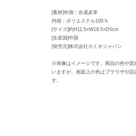
[素材]外側：合成皮革
内側：ポリエステル100％
[サイズ]約H11.5×W18.5×D5cm
[生産国]中国
[発売元]株式会社カミオジャパン
※画像はイメージです。商品の色や質
いますが、画面上の色はブラウザや設
す。