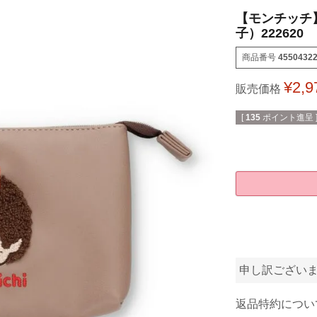
【モンチッチ
子）222620
商品番号
4550432
¥
2,9
販売価格
[
135
ポイント進呈 
申し訳ござい
返品特約につい