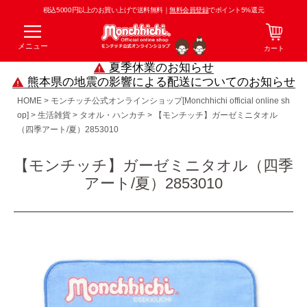
税込5000円以上のお買い上げで送料無料｜
無料会員登録
でポイント5%還元
メニュー
カート
夏季休業のお知らせ
熊本県の地震の影響による配送についてのお知らせ
HOME
モンチッチ公式オンラインショップ[Monchhichi official online sh
op]
生活雑貨
タオル・ハンカチ
【モンチッチ】ガーゼミニタオル
（四季アート/夏）2853010
【モンチッチ】ガーゼミニタオル（四季
アート/夏）2853010