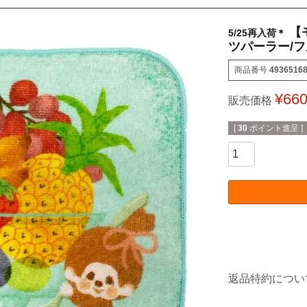
【
5/25再入荷＊
ツパーラー/フ
商品番号
4936516
¥
66
販売価格
[
30
ポイント進呈 ]
返品特約につい