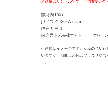
※画像はサンプルです。仕様変更があ
[素材]綿100％
[サイズ]約H20×W20cm
[生産国]中国
[発売元]株式会社ナストーコーポレー
※画像はイメージです。商品の色や質
いますが、画面上の色はブラウザや設
す。