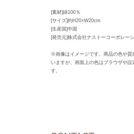
[素材]綿100％
[サイズ]約H20×W20cm
[生産国]中国
[発売元]株式会社ナストーコーポレー
※画像はイメージです。商品の色や質
いますが、画面上の色はブラウザや設
す。