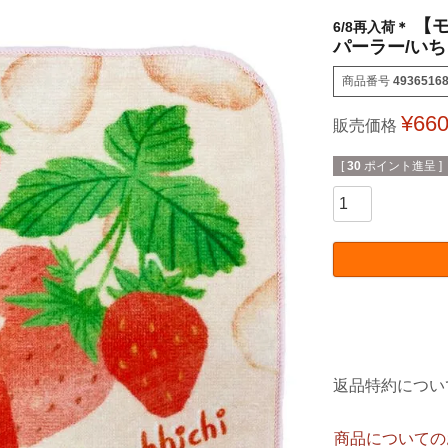
【
6/8再入荷＊
パーラー/いちご
商品番号
4936516
¥
66
販売価格
[
30
ポイント進呈 ]
返品特約につい
商品についての