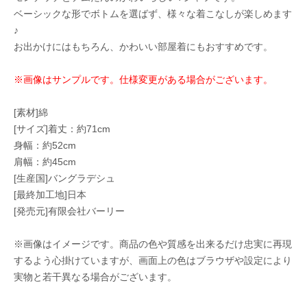
ベーシックな形でボトムを選ばず、様々な着こなしが楽しめます
♪
お出かけにはもちろん、かわいい部屋着にもおすすめです。
※画像はサンプルです。仕様変更がある場合がございます。
[素材]綿
[サイズ]着丈：約71cm
身幅：約52cm
肩幅：約45cm
[生産国]バングラデシュ
[最終加工地]日本
[発売元]有限会社バーリー
※画像はイメージです。商品の色や質感を出来るだけ忠実に再現
するよう心掛けていますが、画面上の色はブラウザや設定により
実物と若干異なる場合がございます。