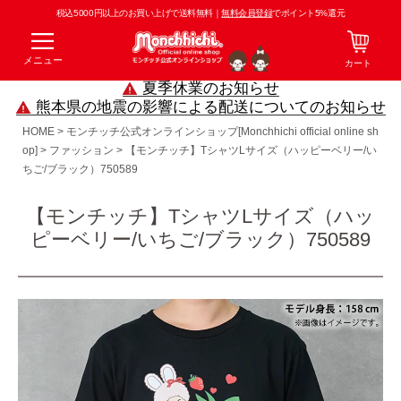
税込5000円以上のお買い上げで送料無料｜
無料会員登録
でポイント5%還元
メニュー
カート
夏季休業のお知らせ
熊本県の地震の影響による配送についてのお知らせ
HOME
モンチッチ公式オンラインショップ[Monchhichi official online sh
op]
ファッション
【モンチッチ】TシャツLサイズ（ハッピーベリー/い
ちご/ブラック）750589
【モンチッチ】TシャツLサイズ（ハッ
ピーベリー/いちご/ブラック）750589