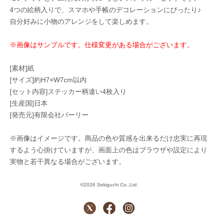
4つの絵柄入りで、スマホや手帳のデコレーションにぴったり♪
自分好みに小物のアレンジをして楽しめます。
※画像はサンプルです。仕様変更がある場合がございます。
[素材]紙
[サイズ]約H7×W7cm以内
[セット内容]ステッカー柄違い4枚入り
[生産国]日本
[発売元]有限会社バーリー
※画像はイメージです。商品の色や質感を出来るだけ忠実に再現
するよう心掛けていますが、画面上の色はブラウザや設定により
実物と若干異なる場合がございます。
©2026 Sekiguchi Co.,Ltd.