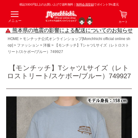
税込5000円以上のお買い上げで送料無料｜
無料会員登録
でポイント5%還元
メニュー
カート
熊本県の地震の影響による配送についてのお知らせ
HOME
モンチッチ公式オンラインショップ[Monchhichi official online sh
op]
ファッション
洋服
【モンチッチ】TシャツLサイズ（レトロスト
リート/スケボー/ブルー）749927
【モンチッチ】TシャツLサイズ（レト
ロストリート/スケボー/ブルー）749927