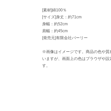
[素材]綿100％
[サイズ]身丈：約71cm
身幅：約52cm
肩幅：約45cm
[発売元]有限会社バーリー
※画像はイメージです。商品の色や質
いますが、画面上の色はブラウザや設
す。