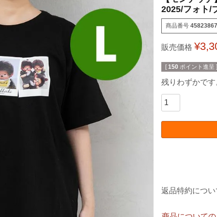
2025/フォト/
商品番号
4582386
¥
3,3
販売価格
[
150
ポイント進呈 
残りわずかです
返品特約につい
商品についての