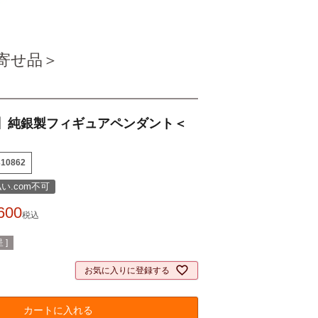
寄せ品＞
】純銀製フィギュアペンダント＜
310862
い.com不可
600
税込
 ]
お気に入りに登録する
カートに入れる