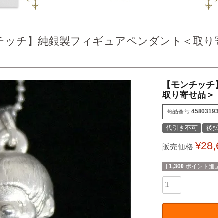
チッチ】純銀製フィギュアペンダント＜取り
【モンチッチ
取り寄せ品＞
商品番号
4580319
代引き不可
後払
¥
28,
販売価格
[
1,300
ポイント進呈