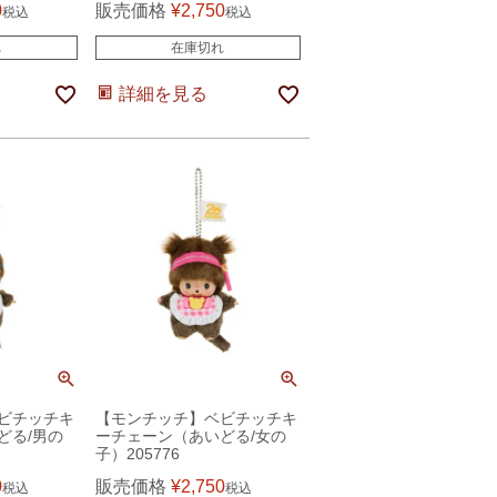
0
販売価格
¥
2,750
税込
税込
れ
在庫切れ
詳細を見る
ビチッチキ
【モンチッチ】ベビチッチキ
どる/男の
ーチェーン（あいどる/女の
子）205776
0
販売価格
¥
2,750
税込
税込