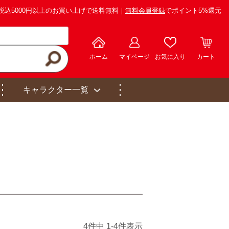
税込5000円以上のお買い上げで送料無料｜
無料会員登録
でポイント5%還元
ホーム
マイページ
お気に入り
カート
キャラクター一覧
4
件中
1
-
4
件表示