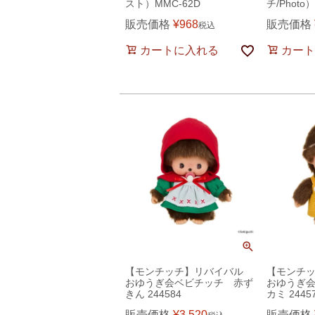
スト）MMC-62D
チ/Photo
販売価格
¥
968
販売価格
税込
カートに入れる
カート
【モンチッチ】リバイバル
【モンチ
おゆうぎ会ベビチッチ 赤ず
おゆうぎ
きん 244584
カミ 2445
販売価格
¥
3,520
販売価格