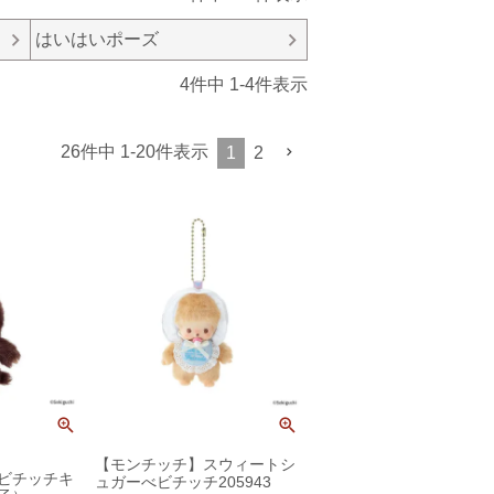
はいはいポーズ
4
件中
1
-
4
件表示
26
件中
1
-
20
件表示
1
2
【モンチッチ】スウィートシ
ビチッチキ
ュガーべビチッチ205943