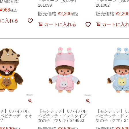
－チェーン（女の子）
－チェーン（男の
）MMC-62C
201099
201082
¥
968
税込
販売価格
¥
2,200
販売価格
¥
2,20
税込
に入れる
カートに入れる
カートに入
ッチ】リバイバル
【モンチッチ】リバイバル
【モンチッチ】
会ベビチッチ オオ
ベビチッチ・ドレスタイプ
ベビチッチ・ド
77
女の子（ウサギ）244560
男の子（クマ）244
¥
3,520
販売価格
¥
3,520
販売価格
¥
3,52