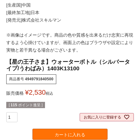
[生産国]中国
[最終加工地]日本
[発売元]株式会社スキルマン
※画像はイメージです。商品の色や質感を出来るだけ忠実に再現
するよう心掛けていますが、画面上の色はブラウザや設定により
実物と若干異なる場合がございます。
【星の王子さま】ウォーターボトル（シルバータ
イプ/うわばみ）1403K13100
商品番号
4949791840500
¥
2,530
販売価格
税込
[
115
ポイント進呈 ]
お気に入りに登録する
カートに入れる