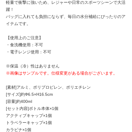
軽量で衝撃に強いため、レジャーや日常のスポーツシーンで大活
躍！
バッグに入れても負担にならず、毎日の水分補給にぴったりのア
イテムです。
【使用上のご注意】
・食洗機使用：不可
・電子レンジ使用：不可
※保温（冷）性はありません
※画像はサンプルです。仕様変更がある場合がございます。
[素材]アルミ、ポリプロピレン、ポリエチレン
[サイズ]約Φ6.5×H16.5cm
[容量]約400ml
[セット内容]ボトル本体×1個
アクティブキャップ×1個
トラベラーキャップ×1個
カラビナ×1個