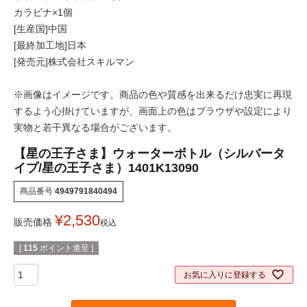
カラビナ×1個
[生産国]中国
[最終加工地]日本
[発売元]株式会社スキルマン
※画像はイメージです。商品の色や質感を出来るだけ忠実に再現
するよう心掛けていますが、画面上の色はブラウザや設定により
実物と若干異なる場合がございます。
【星の王子さま】ウォーターボトル（シルバータ
イプ/星の王子さま）1401K13090
商品番号
4949791840494
¥
2,530
販売価格
税込
[
115
ポイント進呈 ]
お気に入りに登録する