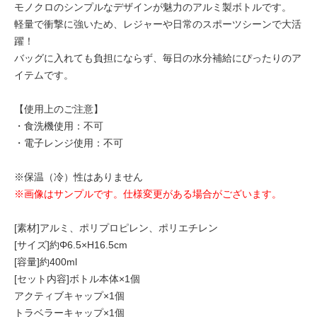
モノクロのシンプルなデザインが魅力のアルミ製ボトルです。
軽量で衝撃に強いため、レジャーや日常のスポーツシーンで大活
躍！
バッグに入れても負担にならず、毎日の水分補給にぴったりのア
イテムです。
【使用上のご注意】
・食洗機使用：不可
・電子レンジ使用：不可
※保温（冷）性はありません
※画像はサンプルです。仕様変更がある場合がございます。
[素材]アルミ、ポリプロピレン、ポリエチレン
[サイズ]約Φ6.5×H16.5cm
[容量]約400ml
[セット内容]ボトル本体×1個
アクティブキャップ×1個
トラベラーキャップ×1個