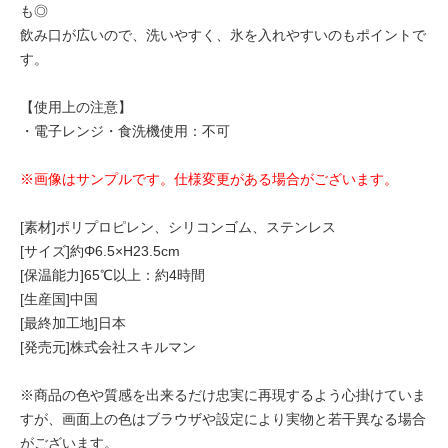
も◎
飲み口が広いので、洗いやすく、氷を入れやすいのもポイントで
す。
【使用上の注意】
・電子レンジ・食洗機使用：不可
※画像はサンプルです。仕様変更がある場合がございます。
[素材]ポリプロピレン、シリコンゴム、ステンレス
[サイズ]約Φ6.5×H23.5cm
[保温能力]65℃以上：約4時間
[生産国]中国
[最終加工地]日本
[発売元]株式会社スキルマン
※商品の色や質感を出来るだけ忠実に再現するよう心掛けていま
すが、画面上の色はブラウザや設定により実物と若干異なる場合
がございます。