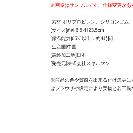
※画像はサンプルです。仕様変更があ
[素材]ポリプロピレン、シリコンゴム
[サイズ]約Φ6.5×H23.5cm
[保温能力]65℃以上：約4時間
[生産国]中国
[最終加工地]日本
[発売元]株式会社スキルマン
※商品の色や質感を出来るだけ忠実に
はブラウザや設定により実物と若干異