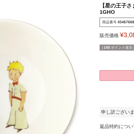
【星の王子さま
1GHO
商品番号
4546766
¥
3,0
販売価格
[
140
ポイント進呈 
申し訳ござい
返品特約につい