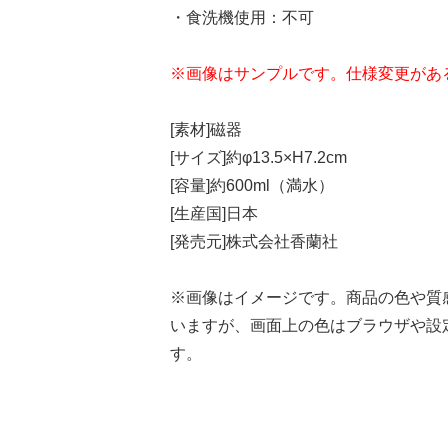
・食洗機使用：不可
※画像はサンプルです。仕様変更があ
[素材]磁器
[サイズ]約φ13.5×H7.2cm
[容量]約600ml（満水）
[生産国]日本
[発売元]株式会社香蘭社
※画像はイメージです。商品の色や質
いますが、画面上の色はブラウザや設
す。