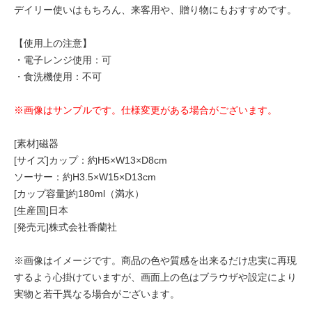
デイリー使いはもちろん、来客用や、贈り物にもおすすめです。
【使用上の注意】
・電子レンジ使用：可
・食洗機使用：不可
※画像はサンプルです。仕様変更がある場合がございます。
[素材]磁器
[サイズ]カップ：約H5×W13×D8cm
ソーサー：約H3.5×W15×D13cm
[カップ容量]約180ml（満水）
[生産国]日本
[発売元]株式会社香蘭社
※画像はイメージです。商品の色や質感を出来るだけ忠実に再現
するよう心掛けていますが、画面上の色はブラウザや設定により
実物と若干異なる場合がございます。