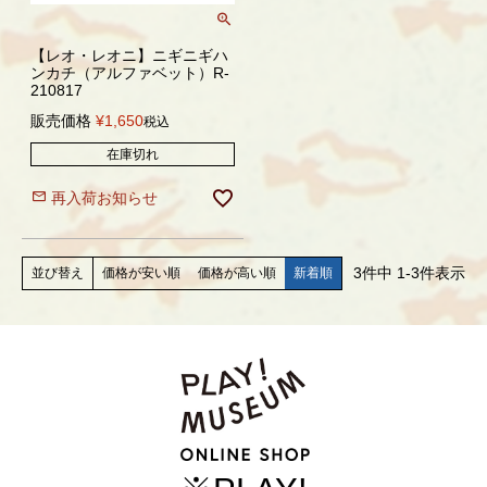
【レオ・レオニ】ニギニギハ
ンカチ（アルファベット）R-
210817
販売価格
¥
1,650
税込
在庫切れ
再入荷お知らせ
3
件中
1
-
3
件表示
価格が安い順
価格が高い順
新着順
並び替え