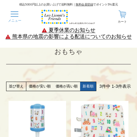
税込5000円以上のお買い上げで送料無料｜
無料会員登録
でポイント5%還元
メニュー
カート
夏季休業のお知らせ
熊本県の地震の影響による配送についてのお知らせ
おもちゃ
3
件中
1
-
3
件表示
価格が安い順
価格が高い順
新着順
並び替え