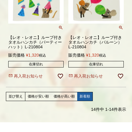
【レオ・レオニ】ループ付き
【レオ・レオニ】ループ付き
タオルハンカチ（パーティー
タオルハンカチ（バルーン）
ハット）L-210804
L-210804
販売価格
¥
1,320
販売価格
¥
1,320
税込
税込
在庫切れ
在庫切れ
再入荷お知らせ
再入荷お知らせ
価格が安い順
価格が高い順
新着順
並び替え
14
件中
1
-
14
件表示