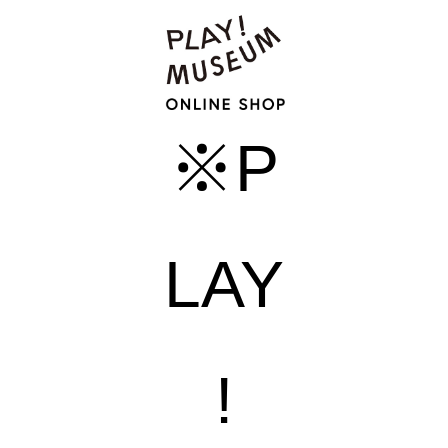
※P
LAY
!