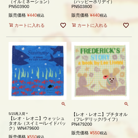
（イルミネーション）
（ハッピーホリデイ）
PN503900
PN503800
販売価格
¥
440
販売価格
¥
440
税込
税込
カートに入れる
カートに入れる
5/15再入荷＊
【レオ・レオニ】プチタオル
【レオ・レオニ】ウォッシュ
（フレデリック/ライフ）
タオル（スイミー/レイドバッ
PN479200
ク）WN479600
販売価格
¥
550
税込
販売価格
¥
550
税込