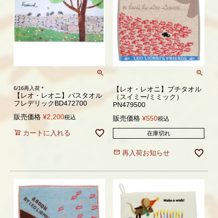
6/16再入荷＊
【レオ・レオニ】プチタオル
【レオ・レオニ】バスタオル
（スイミー/ミミック）
フレデリックBD472700
PN479500
販売価格
¥
2,200
税込
販売価格
¥
550
税込
カートに入れる
在庫切れ
再入荷お知らせ